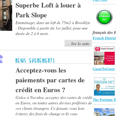
Superbe Loft à louer à
Park Slope
Emménagez dans un loft de 75m2 à Brooklyn
- Disponible à partir du 1er juillet, pour une
français des 
durée de 2 à 6 mois.
French Distric
... lire la suite
Acceptez-vous les
GuestToGuest
paiements par cartes de
crédit en Euros ?
Grâce à Navidor, acceptez des cartes de crédit
The Parisian 
en Euros, ou toutes autres devises préférées de
vos clients étrangers. Ce faisant, vous leur
éviterez des frais de change et ils vous