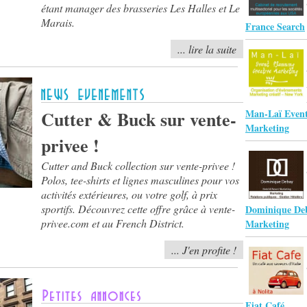
étant manager des brasseries Les Halles et Le
Marais.
France Search
... lire la suite
Cutter & Buck sur vente-
Man-Laï Event
Marketing
privee !
Cutter and Buck collection sur vente-privee !
Polos, tee-shirts et lignes masculines pour vos
activités extérieures, ou votre golf, à prix
sportifs. Découvrez cette offre grâce à vente-
Dominique Deb
privee.com et au French District.
Marketing
... J'en profite !
Fiat Café