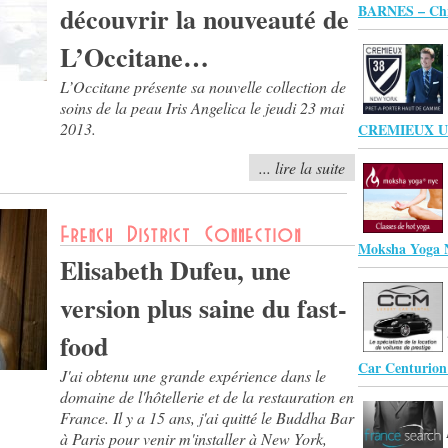
découvrir la nouveauté de
BARNES – Ch
L’Occitane…
L’Occitane présente sa nouvelle collection de
soins de la peau Iris Angelica le jeudi 23 mai
2013.
CREMIEUX U
... lire la suite
Moksha Yoga
Elisabeth Dufeu, une
version plus saine du fast-
food
Car Centurio
J'ai obtenu une grande expérience dans le
domaine de l'hôtellerie et de la restauration en
France. Il y a 15 ans, j'ai quitté le Buddha Bar
à Paris pour venir m'installer à New York,