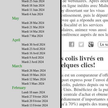
série de webinaires. Après deu
Mardi 25 Juin 2024
vous en ligne inédits avec Maît
Mardi 18 Juin 2024
Dauny dissertant sur les visas
Mardi 11 Juin 2024
d'investissement, puis le député
Mardi 4 Juin 2024
May
Lefebvre qui a répondu aux qu
Mardi 28 Mai 2024
sur la fiscalité et les services
Mardi 21 Mai 2024
consulaires, animez vous aussi 
Mardi 14 Mai 2024
webconférence auprès de nos le
Mardi 7 Mai 2024
April
Mardi 30 Avril 2024
Mardi 23 Avril 2024
Mardi 16 Avril 2024
Vos colis livrés en
Mardi 9 Avril 2024
quelques clics!
Mardi 2 Avril 2024
March
Mardi 26 Mars 2024
Upela est un comparateur d’off
Mardi 19 Mars 2024
transport express pour l’envoi 
Mardi 12 Mars 2024
plis, colis, palettes depuis ou v
Mardi 5 Mars 2024
February
Etats-Unis. Bénéficiez de la pu
Lundi 18 mars 2024
d'une centrale d'achat et obtene
Mardi 27 Février 2024
immédiatement d’importantes 
Mardi 20 Février 2024
(jusqu’à 70%) auprès des trans
Mardi 13 Février 2024