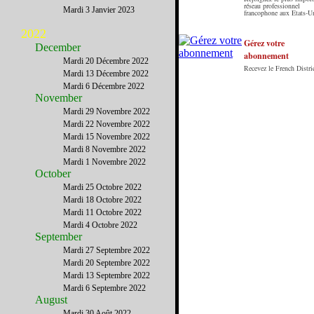
Le French District est le premier guide sur
réseau professionnel
Mardi 3 Janvier 2023
francophone aux Etats-U
internet en Français sur les Etats-Unis. Notre
principe : Le meilleur des Etats-Unis par ceux qui
2022
y vivent.
Gérez votre
December
abonnement
Mardi 20 Décembre 2022
Recevez le French Distric
Mardi 13 Décembre 2022
Mardi 6 Décembre 2022
November
Mardi 29 Novembre 2022
Mardi 22 Novembre 2022
Mardi 15 Novembre 2022
Mardi 8 Novembre 2022
Mardi 1 Novembre 2022
October
Mardi 25 Octobre 2022
Mardi 18 Octobre 2022
Mardi 11 Octobre 2022
Mardi 4 Octobre 2022
September
Mardi 27 Septembre 2022
Mardi 20 Septembre 2022
Mardi 13 Septembre 2022
Mardi 6 Septembre 2022
August
Mardi 30 Août 2022