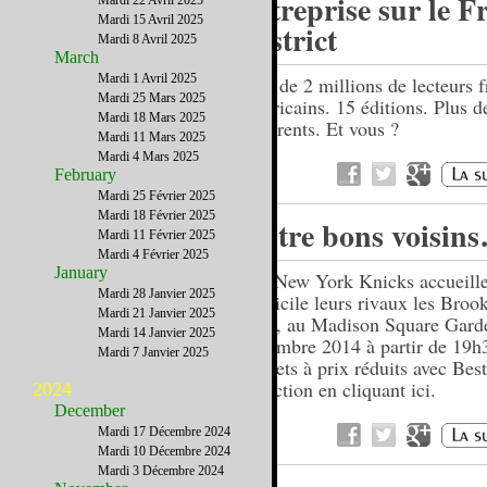
entreprise sur le F
Mardi 22 Avril 2025
Mardi 15 Avril 2025
District
Mardi 8 Avril 2025
March
Mardi 1 Avril 2025
Près de 2 millions de lecteurs f
Mardi 25 Mars 2025
américains. 15 éditions. Plus 
Mardi 18 Mars 2025
adhérents. Et vous ?
Mardi 11 Mars 2025
Mardi 4 Mars 2025
February
Mardi 25 Février 2025
Mardi 18 Février 2025
Entre bons voisin
Mardi 11 Février 2025
Mardi 4 Février 2025
January
Les New York Knicks accueille
Mardi 28 Janvier 2025
domicile leurs rivaux les Broo
Mardi 21 Janvier 2025
Nets, au Madison Square Garde
Mardi 14 Janvier 2025
décembre 2014 à partir de 19h
Mardi 7 Janvier 2025
Tickets à prix réduits avec Bes
Selection en cliquant ici.
2024
December
Mardi 17 Décembre 2024
Mardi 10 Décembre 2024
Mardi 3 Décembre 2024