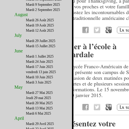
menu pour Thanksgiving, à par
Mardi 9 Septembre 2025
avec vos proches et votre famill
Mardi 2 Septembre 2025
Dégustez les incontournables d
August
fête traditionnelle américaine 
Mardi 26 Août 2025
Mardi 19 Août 2025
Mardi 12 Août 2025
July
Mardi 29 Juillet 2025
Aller à l’école à
Mardi 15 Juillet 2025
June
Scardale
Mardi 1 Juillet 2025
Mardi 24 Juin 2025
Le Lycée Franco-Américain d
Mardi 17 Juin 2025
York présente son campus de S
vendredi 13 juin 2025
l’occasion de deux matinées po
Mardi 10 Juin 2025
ouvertes et de plusieurs session
Mardi 3 Juin 2025
May
d’informations. Le 15 novembr
Mardi 27 Mai 2025
le 10 janvier 2015.
Jeudi 29 mai 2025
Mardi 20 Mai 2025
Mardi 13 Mai 2025
Mardi 6 Mai 2025
April
Présentez votre
Mardi 29 Avril 2025