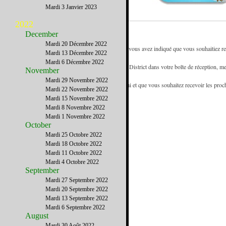
Mardi 3 Janvier 2023
2022
December
Mardi 20 Décembre 2022
- Vous recevez la newsletter de French District car vous avez indiqué que vous souhaitiez rec
Mardi 13 Décembre 2022
référence des francophones de New York.
Mardi 6 Décembre 2022
- Pour être certain de recevoir les emails de French District dans votre boîte de réception, me
November
d'adresses.
Mardi 29 Novembre 2022
- Si vous recevez cette newsletter de la part d'un ami et que vous souhaitez recevoir les pro
Mardi 22 Novembre 2022
www.FrenchDistrict.com
gratuitement.
Mardi 15 Novembre 2022
Mardi 8 Novembre 2022
Mardi 1 Novembre 2022
October
Mardi 25 Octobre 2022
Mardi 18 Octobre 2022
Mardi 11 Octobre 2022
Mardi 4 Octobre 2022
September
Mardi 27 Septembre 2022
Mardi 20 Septembre 2022
Mardi 13 Septembre 2022
Mardi 6 Septembre 2022
August
Mardi 30 Août 2022