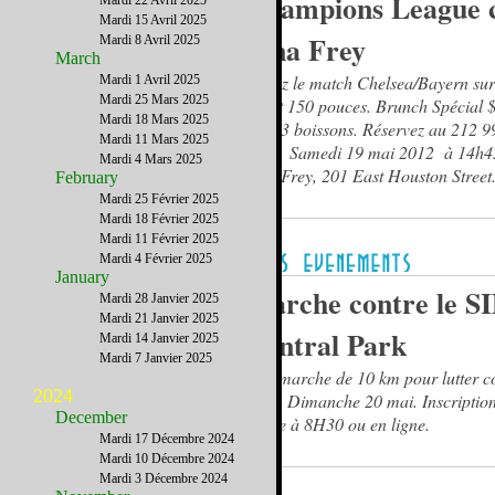
Champions League 
Mardi 22 Avril 2025
Mardi 15 Avril 2025
Lina Frey
Mardi 8 Avril 2025
March
Suivez le match Chelsea/Bayern su
Mardi 1 Avril 2025
Mardi 25 Mars 2025
géant 150 pouces. Brunch Spécial 
Mardi 18 Mars 2025
avec 3 boissons. Réservez au 212 9
Mardi 11 Mars 2025
5546. Samedi 19 mai 2012 à 14h4
Mardi 4 Mars 2025
Lina Frey, 201 East Houston Street
February
Mardi 25 Février 2025
Mardi 18 Février 2025
Mardi 11 Février 2025
Mardi 4 Février 2025
January
Marche contre le S
Mardi 28 Janvier 2025
Mardi 21 Janvier 2025
Central Park
Mardi 14 Janvier 2025
Mardi 7 Janvier 2025
Une marche de 10 km pour lutter co
2024
fléau. Dimanche 20 mai. Inscription
December
même à 8H30 ou en ligne.
Mardi 17 Décembre 2024
Mardi 10 Décembre 2024
Mardi 3 Décembre 2024