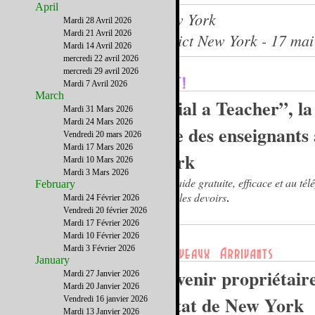
April
Devenir Propriétaire à New York
Mardi 28 Avril 2026
Mardi 21 Avril 2026
Le journal du French District New York - 17 ma
Mardi 14 Avril 2026
mercredi 22 avril 2026
mercredi 29 avril 2026
Mardi 7 Avril 2026
March
“Dial a Teacher”, la
Mardi 31 Mars 2026
Mardi 24 Mars 2026
line des enseignants
Vendredi 20 mars 2026
Mardi 17 Mars 2026
York
Mardi 10 Mars 2026
Mardi 3 Mars 2026
De l'aide gratuite, efficace et au té
February
pour les devoirs
.
Mardi 24 Février 2026
Vendredi 20 février 2026
Mardi 17 Février 2026
Mardi 10 Février 2026
Mardi 3 Février 2026
January
Devenir propriétair
Mardi 27 Janvier 2026
Mardi 20 Janvier 2026
l’état de New York
Vendredi 16 janvier 2026
Mardi 13 Janvier 2026