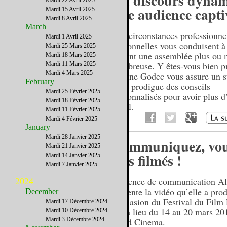
Un discours dynam
Mardi 22 Avril 2025
une audience capti
Mardi 15 Avril 2025
Mardi 8 Avril 2025
March
Des circonstances professionne
Mardi 1 Avril 2025
personnelles vous conduisent à
Mardi 25 Mars 2025
devant une assemblée plus ou 
Mardi 18 Mars 2025
nombreuse. Y êtes-vous bien p
Mardi 11 Mars 2025
Mardi 4 Mars 2025
Hélène Godec vous assure un su
February
vous prodigue des conseils
Mardi 25 Février 2025
personnalisés pour avoir plus d
Mardi 18 Février 2025
l’oral.
Mardi 11 Février 2025
Mardi 4 Février 2025
January
Mardi 28 Janvier 2025
Communiquez, vo
Mardi 21 Janvier 2025
êtes filmés !
Mardi 14 Janvier 2025
Mardi 7 Janvier 2025
L’agence de communication Al
2024
présente la vidéo qu’elle a prod
December
l’occasion du Festival du Film
Mardi 17 Décembre 2024
qui a lieu du 14 au 20 mars 20
Mardi 10 Décembre 2024
Mardi 3 Décembre 2024
Quad Cinema.