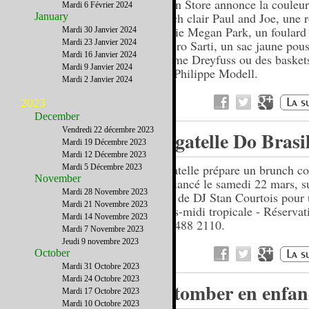
Kisan Store annonce la couleur
Mardi 6 Février 2024
trench clair Paul and Joe, une 
January
fleurie Megan Park, un foular
Mardi 30 Janvier 2024
Mardi 23 Janvier 2024
Faliero Sarti, un sac jaune pou
Mardi 16 Janvier 2024
Jerome Dreyfuss ou des basket
Mardi 9 Janvier 2024
ciel Philippe Modell.
Mardi 2 Janvier 2024
2023
December
Vendredi 22 décembre 2023
Bagatelle Do Brasi
Mardi 19 Décembre 2023
Mardi 12 Décembre 2023
Bagatelle prépare un brunch co
Mardi 5 Décembre 2023
November
ambiancé le samedi 22 mars, su
Mardi 28 Novembre 2023
sons de DJ Stan Courtois pour
Mardi 21 Novembre 2023
après-midi tropicale - Réservat
Mardi 14 Novembre 2023
212 488 2110.
Mardi 7 Novembre 2023
Jeudi 9 novembre 2023
October
Mardi 31 Octobre 2023
Mardi 24 Octobre 2023
Retomber en enfan
Mardi 17 Octobre 2023
Mardi 10 Octobre 2023