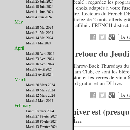
en décalé ; regardez les progr
Mardi 25 Juin 2024
votre choix adaptés à votre fus
Mardi 18 Juin 2024
Mardi 11 Juin 2024
horaire. Lecteurs du French Dis
Mardi 4 Juin 2024
bénéficiez de 2 mois offerts gr
May
code affilié : FRENCH district.
Mardi 28 Mai 2024
Mardi 21 Mai 2024
Mardi 14 Mai 2024
Mardi 7 Mai 2024
April
Le retour du Jeudi
Mardi 30 Avril 2024
Mardi 23 Avril 2024
Mardi 16 Avril 2024
Les Throw-Back Thursdays du
Mardi 9 Avril 2024
Gotham Club, ce sont les bière
Mardi 2 Avril 2024
pression et les verres de vin à 6
March
billard gratuit et un DJ live.
Mardi 26 Mars 2024
Mardi 19 Mars 2024
Mardi 12 Mars 2024
Mardi 5 Mars 2024
February
L'hiver est (presqu
Lundi 18 mars 2024
fini...
Mardi 27 Février 2024
Mardi 20 Février 2024
Mardi 13 Février 2024