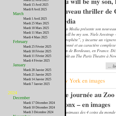
You will be my son, 
Mardi 22 Avril 2025
Mardi 15 Avril 2025
nouveau thriller de
Mardi 8 Avril 2025
March
Media
Mardi 1 Avril 2025
Mardi 25 Mars 2025
Cohen Media présente son nouveau 
Mardi 18 Mars 2025
Mardi 11 Mars 2025
You will be my son. Niels Arestrup 
Mardi 4 Mars 2025
Un prophète”, y incarne un vigner
February
passionné et au caractère complexe
Mardi 25 Février 2025
région de Bordeaux, en France. Dè
Mardi 18 Février 2025
16 août au The Paris Theatre à Ne
Mardi 11 Février 2025
Mardi 4 Février 2025
January
… lir
Mardi 28 Janvier 2025
Mardi 21 Janvier 2025
New York en images
Mardi 14 Janvier 2025
Mardi 7 Janvier 2025
Une journée au Zoo
2024
December
Bronx – en images
Mardi 17 Décembre 2024
Mardi 10 Décembre 2024
Des animaux des 4 coins du monde
Mardi 3 Décembre 2024