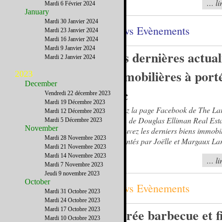
… lir
Mardi 6 Février 2024
January
Mardi 30 Janvier 2024
News Evènements
Mardi 23 Janvier 2024
Mardi 16 Janvier 2024
Mardi 9 Janvier 2024
Les dernières actual
Mardi 2 Janvier 2024
immobilières à port
2023
December
clic
Vendredi 22 décembre 2023
Mardi 19 Décembre 2023
Suivez la page Facebook de The La
Mardi 12 Décembre 2023
Team de Douglas Elliman Real Esta
Mardi 5 Décembre 2023
November
retrouvez les derniers biens immobi
Mardi 28 Novembre 2023
présentés par Joëlle et Margaux La
Mardi 21 Novembre 2023
Mardi 14 Novembre 2023
… lir
Mardi 7 Novembre 2023
Jeudi 9 novembre 2023
October
News Evènements
Mardi 31 Octobre 2023
Mardi 24 Octobre 2023
Mardi 17 Octobre 2023
Soirée barbecue et f
Mardi 10 Octobre 2023