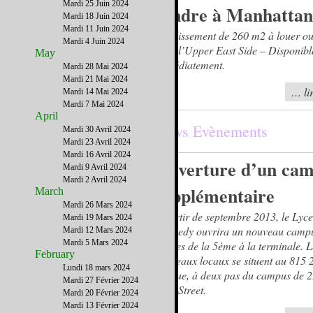
Mardi 25 Juin 2024
vendre à Manhatta
Mardi 18 Juin 2024
Mardi 11 Juin 2024
Etablissement de 260 m2 à louer o
Mardi 4 Juin 2024
dans l’Upper East Side – Disponibl
May
immédiatement.
Mardi 28 Mai 2024
Mardi 21 Mai 2024
… lir
Mardi 14 Mai 2024
Mardi 7 Mai 2024
April
News Evènements
Mardi 30 Avril 2024
Mardi 23 Avril 2024
Mardi 16 Avril 2024
Ouverture d’un ca
Mardi 9 Avril 2024
Mardi 2 Avril 2024
supplémentaire
March
Mardi 26 Mars 2024
A partir de septembre 2013, le Ly
Mardi 19 Mars 2024
Kennedy ouvrira un nouveau campu
Mardi 12 Mars 2024
Mardi 5 Mars 2024
classes de la 5ème à la terminale. L
February
nouveaux locaux se situent au 815 
Lundi 18 mars 2024
Avenue, à deux pas du campus de 2
Mardi 27 Février 2024
43rd Street.
Mardi 20 Février 2024
Mardi 13 Février 2024