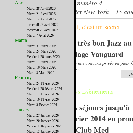
Best of de l’été à New York numéro 4
April
Mardi 28 Avril 2026
Le journal du French District New York – 15 ao
Mardi 21 Avril 2026
Mardi 14 Avril 2026
Chut, c’est un secret
mercredi 22 avril 2026
mercredi 29 avril 2026
Mardi 7 Avril 2026
Du très bon Jazz au
March
Mardi 31 Mars 2026
Village Vanguard
Mardi 24 Mars 2026
Vendredi 20 mars 2026
Des minis concerts privés en plein
Mardi 17 Mars 2026
Mardi 10 Mars 2026
Village.
Mardi 3 Mars 2026
… lir
February
Mardi 24 Février 2026
Vendredi 20 février 2026
News Evènements
Mardi 17 Février 2026
Mardi 10 Février 2026
Les séjours jusqu’à
Mardi 3 Février 2026
January
février 2014 en pro
Mardi 27 Janvier 2026
Mardi 20 Janvier 2026
Vendredi 16 janvier 2026
au Club Med
Mardi 13 Janvier 2026