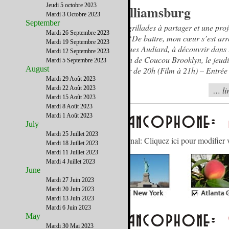
Jeudi 5 octobre 2023
Williamsburg
Mardi 3 Octobre 2023
September
Des grillades à partager et une pro
Mardi 26 Septembre 2023
film “De battre, mon cœur s’est arr
Mardi 19 Septembre 2023
Jacques Audiard, à découvrir dans l
Mardi 12 Septembre 2023
jardin de Coucou Brooklyn, le jeudi
Mardi 5 Septembre 2023
August
partir de 20h (Film à 21h) – Entrée 
Mardi 29 Août 2023
Mardi 22 Août 2023
… lir
Mardi 15 Août 2023
Mardi 8 Août 2023
Mardi 1 Août 2023
July
Mardi 25 Juillet 2023
Gérez votre abonnement à notre journal: Cliquez ici pour modifier 
Mardi 18 Juillet 2023
Mardi 11 Juillet 2023
Mardi 4 Juillet 2023
June
Mardi 27 Juin 2023
Mardi 20 Juin 2023
Mardi 13 Juin 2023
Mardi 6 Juin 2023
May
Mardi 30 Mai 2023