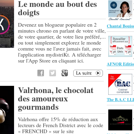
Le monde au bout des
doigts
Devenez un blogueur populaire en 2
Chantal Bouiss
minutes chrono en parlant de votre ville,
de votre quartier, de votre lieu préféré,...
ou tout simplement explorez le monde
comme vous ne l'avez jamais fait, avec
l'application mydistriKt. A télécharger
sur l'App Store en cliquant ici.
AFNOR Editio
Valrhona, le chocolat
des amoureux
The B.A.C LL
gourmands
Valrhona offre 15% de réduction aux
lecteurs de French District avec le code
« FRENCHD » sur le site