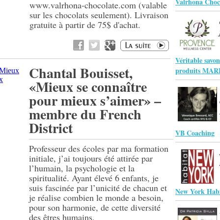
Valrhona Choc
www.valrhona-chocolate.com (valable
sur les chocolats seulement). Livraison
gratuite à partir de 75$ d'achat.
Véritable savon
Chantal Bouisset,
produits MA
«Mieux se connaître
pour mieux s’aimer» –
membre du French
District
VB Coaching
Professeur des écoles par ma formation
initiale, j’ai toujours été attirée par
l’humain, la psychologie et la
spiritualité. Ayant élevé 6 enfants, je
suis fascinée par l’unicité de chacun et
New York Habi
je réalise combien le monde a besoin,
pour son harmonie, de cette diversité
des êtres humains.