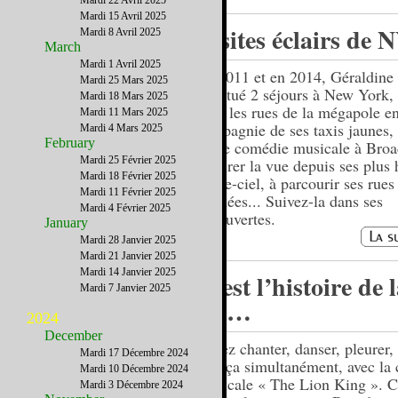
Mardi 22 Avril 2025
Mardi 15 Avril 2025
Visites éclairs de 
Mardi 8 Avril 2025
March
Mardi 1 Avril 2025
En 2011 et en 2014, Géraldine
Mardi 25 Mars 2025
effectué 2 séjours à New York,
Mardi 18 Mars 2025
dans les rues de la mégapole e
Mardi 11 Mars 2025
compagnie de ses taxis jaunes, 
Mardi 4 Mars 2025
February
à une comédie musicale à Broa
Mardi 25 Février 2025
admirer la vue depuis ses plus 
Mardi 18 Février 2025
gratte-ciel, à parcourir ses rues
Mardi 11 Février 2025
bondées... Suivez-la dans ses
Mardi 4 Février 2025
découvertes.
January
Mardi 28 Janvier 2025
Mardi 21 Janvier 2025
Mardi 14 Janvier 2025
C’est l’histoire de 
Mardi 7 Janvier 2025
vie…
2024
December
Venez chanter, danser, pleurer, r
Mardi 17 Décembre 2024
tout ça simultanément, avec la
Mardi 10 Décembre 2024
musicale « The Lion King ». 
Mardi 3 Décembre 2024