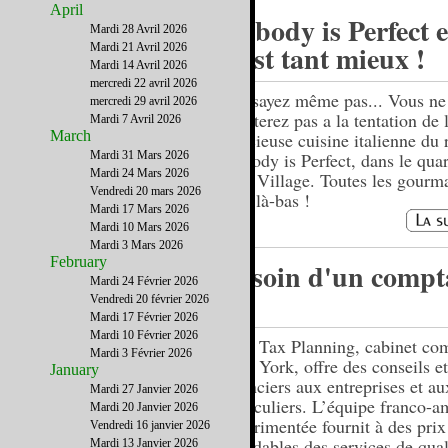
April
Nobody is Perfect e
Mardi 28 Avril 2026
c’est tant mieux !
Mardi 21 Avril 2026
Mardi 14 Avril 2026
mercredi 22 avril 2026
N'essayez même pas... Vous ne
mercredi 29 avril 2026
résisterez pas a la tentation de 
Mardi 7 Avril 2026
March
délicieuse cuisine italienne du 
Mardi 31 Mars 2026
Nobody is Perfect, dans le quar
Mardi 24 Mars 2026
East Village. Toutes les gourm
Vendredi 20 mars 2026
sont là-bas !
Mardi 17 Mars 2026
Mardi 10 Mars 2026
Mardi 3 Mars 2026
February
Besoin d'un compt
Mardi 24 Février 2026
?
Vendredi 20 février 2026
Mardi 17 Février 2026
Mardi 10 Février 2026
CPA Tax Planning, cabinet com
Mardi 3 Février 2026
New York, offre des conseils et
January
financiers aux entreprises et au
Mardi 27 Janvier 2026
particuliers. L’équipe franco-a
Mardi 20 Janvier 2026
expérimentée fournit à des prix
Vendredi 16 janvier 2026
abordables des services de qual
Mardi 13 Janvier 2026