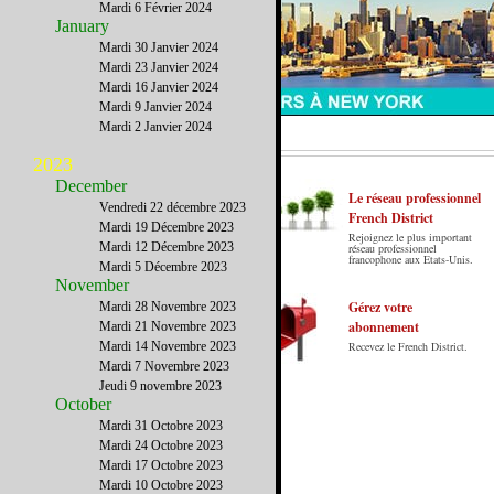
Mardi 6 Février 2024
January
Mardi 30 Janvier 2024
Mardi 23 Janvier 2024
Mardi 16 Janvier 2024
Mardi 9 Janvier 2024
Mardi 2 Janvier 2024
2023
December
Le réseau professionnel
Vendredi 22 décembre 2023
French District
Mardi 19 Décembre 2023
Rejoignez le plus important
Le French District est le premier guide sur
Mardi 12 Décembre 2023
réseau professionnel
francophone aux Etats-Unis.
internet en Français sur les Etats-Unis.
Mardi 5 Décembre 2023
November
Notre principe : Le meilleur des Etats-Unis
par ceux qui y vivent.
Gérez votre
Mardi 28 Novembre 2023
abonnement
Mardi 21 Novembre 2023
Mardi 14 Novembre 2023
Recevez le French District.
Mardi 7 Novembre 2023
Jeudi 9 novembre 2023
October
Mardi 31 Octobre 2023
Mardi 24 Octobre 2023
Mardi 17 Octobre 2023
Mardi 10 Octobre 2023