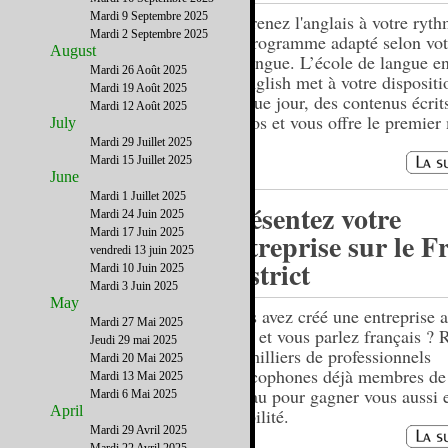
Mardi 9 Septembre 2025
Apprenez l'anglais à votre ryt
Mardi 2 Septembre 2025
un programme adapté selon vot
August
de langue. L’école de langue en
Mardi 26 Août 2025
Gymglish met à votre dispositi
Mardi 19 Août 2025
chaque jour, des contenus écrits
Mardi 12 Août 2025
audios et vous offre le premier
July
Mardi 29 Juillet 2025
Mardi 15 Juillet 2025
June
Mardi 1 Juillet 2025
Présentez votre
Mardi 24 Juin 2025
Mardi 17 Juin 2025
entreprise sur le F
vendredi 13 juin 2025
District
Mardi 10 Juin 2025
Mardi 3 Juin 2025
May
Vous avez créé une entreprise a
Mardi 27 Mai 2025
Unis et vous parlez français ? 
Jeudi 29 mai 2025
les milliers de professionnels
Mardi 20 Mai 2025
francophones déjà membres de
Mardi 13 Mai 2025
réseau pour gagner vous aussi 
Mardi 6 Mai 2025
April
visibilité.
Mardi 29 Avril 2025