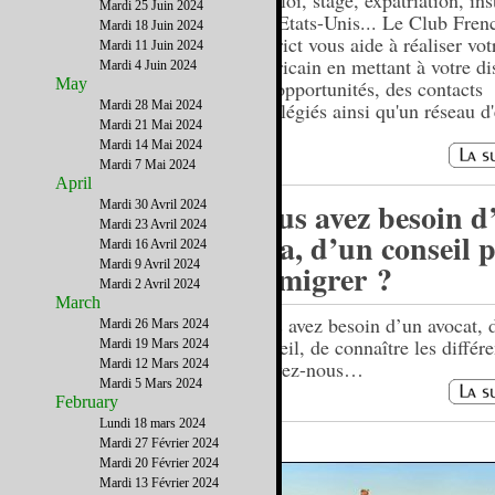
Emploi, stage, expatriation, ins
Mardi 25 Juin 2024
aux Etats-Unis... Le Club Fren
Mardi 18 Juin 2024
District vous aide à réaliser vot
Mardi 11 Juin 2024
américain en mettant à votre di
Mardi 4 Juin 2024
May
des opportunités, des contacts
Mardi 28 Mai 2024
privilégiés ainsi qu'un réseau d'
Mardi 21 Mai 2024
Mardi 14 Mai 2024
Mardi 7 Mai 2024
April
Vous avez besoin d
Mardi 30 Avril 2024
Mardi 23 Avril 2024
visa, d’un conseil 
Mardi 16 Avril 2024
Mardi 9 Avril 2024
immigrer ?
Mardi 2 Avril 2024
March
Vous avez besoin d’un avocat, 
Mardi 26 Mars 2024
conseil, de connaître les différe
Mardi 19 Mars 2024
Mardi 12 Mars 2024
écrivez-nous…
Mardi 5 Mars 2024
February
Lundi 18 mars 2024
Mardi 27 Février 2024
Mardi 20 Février 2024
Mardi 13 Février 2024