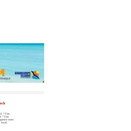
ench
il ? Une
an ? Une
Appelez nous
 local.