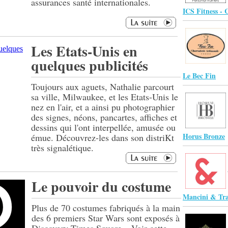
assurances santé internationales.
ICS Fitness -
Les Etats-Unis en
quelques publicités
Le Bec Fin
Toujours aux aguets, Nathalie parcourt
sa ville, Milwaukee, et les Etats-Unis le
nez en l'air, et a ainsi pu photographier
des signes, néons, pancartes, affiches et
dessins qui l'ont interpellée, amusée ou
Horus Bronze
émue. Découvrez-les dans son distriKt
très signalétique.
Le pouvoir du costume
Mancini & Tra
Plus de 70 costumes fabriqués à la main
des 6 premiers Star Wars sont exposés à