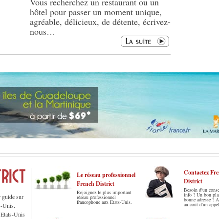
Vous recherchez un restaurant ou un
hôtel pour passer un moment unique,
agréable, délicieux, de détente, écrivez-
nous…
Contactez Fr
Le réseau professionnel
District
French District
Besoin d'un conse
Rejoignez le plus important
info ? Un bon pl
r guide sur
réseau professionnel
bonne adresse ? 
francophone aux Etats-Unis.
au coût d'un appel
s-Unis.
 Etats-Unis